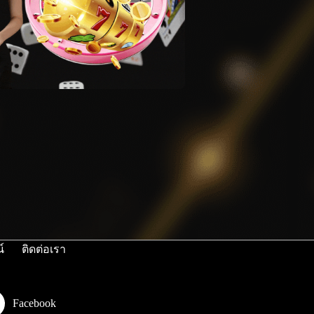
์
ติดต่อเรา
Facebook