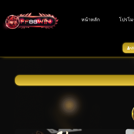
Skip
to
content
หน้าหลัก
โปรโมช
ส