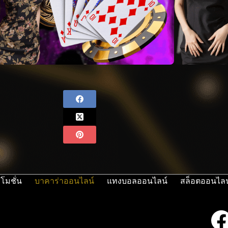
โมชั่น
บาคาร่าออนไลน์
แทงบอลออนไลน์
สล็อตออนไลน